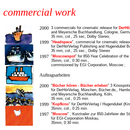
commercial work
2000
3 commercials for cinematic release for
DerHö
and Meyersche Buchhandlung, Cologne, Germ
35 mm, col., 25 sec, Dolby Stereo;
1999
"
Headspace
", commercial for cinematic releas
for DerHörVerlag Publishing and Hugendubel 
35 mm, col., 25 sec., Dolby Stereo
1997
"
Moscowspot
" for 850-Year Celebration of the
35mm, col., 0:30 min.,
commisioned by EGI Corporation, Moscow ;
Auftragsarbeiten
2000
"
Bücher hören - Bücher erleben
" 3 Kinospot
für DerHörVerlag, München, Bücher.de,, Hamb
und Meyersche Buchhandlung, Köln,
35 mm, col., 0:25 min.
1999
"
Kopfkino
" für DerHörVerlag / Hugendubel (Ki
35mm, col., 0:25 min.
1997
"
Moscow
" , Kurztrailer zur 850-Jahrfeier der S
für EGI-Corporation Moskau,
35mm, 0:30 min.